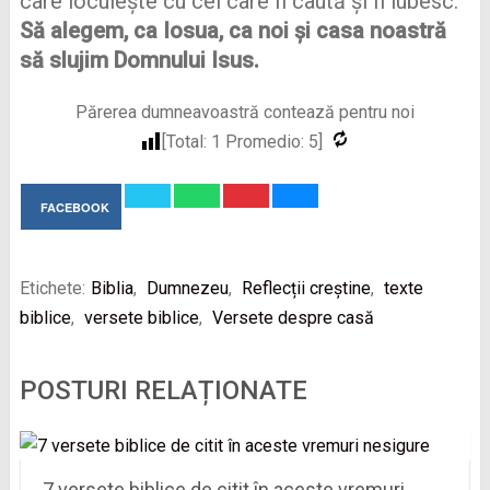
care locuiește cu cei care Îl caută și Îl iubesc.
Să alegem, ca Iosua, ca noi și casa noastră
să slujim Domnului Isus.
Părerea dumneavoastră contează pentru noi
[Total:
1
Promedio:
5
]
FACEBOOK
Etichete:
Biblia
,
Dumnezeu
,
Reflecții creștine
,
texte
biblice
,
versete biblice
,
Versete despre casă
POSTURI RELAȚIONATE
7 versete biblice de citit în aceste vremuri