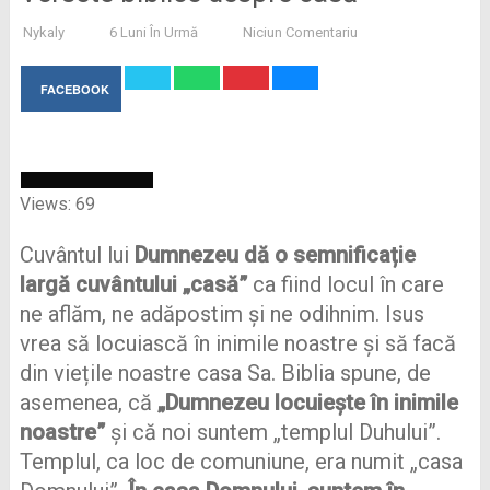
Nykaly
6 Luni În Urmă
Niciun Comentariu
FACEBOOK
Views: 69
Cuvântul lui
Dumnezeu dă o semnificație
largă cuvântului „casă”
ca fiind locul în care
ne aflăm, ne adăpostim și ne odihnim. Isus
vrea să locuiască în inimile noastre și să facă
din viețile noastre casa Sa. Biblia spune, de
asemenea, că
„Dumnezeu locuiește în inimile
noastre”
și că noi suntem „templul Duhului”.
Templul, ca loc de comuniune, era numit „casa