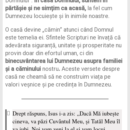
Domnului”.
În casa Domnului, suntem în
părtășie și ne simțim ca acasă,
la fel cum
Dumnezeu locuiește și în inimile noastre.
O casă devine „cămin” atunci când Domnul
este temelia ei. Sfintele Scripturi ne învață că
adevărata siguranță, unitate și prosperitate nu
provin doar din efortul uman, ci din
binecuvântarea lui Dumnezeu asupra familiei
și a căminului
nostru
.
Aceste versete despre
casă ne cheamă să ne construim viața pe
valori veșnice și pe credința în Dumnezeu.
Drept răspuns, Isus i-a zis: „Dacă Mă iubeşte
cineva, va păzi Cuvântul Meu, şi Tatăl Meu îl
va iubi. Noi vom veni la el şi vom locui