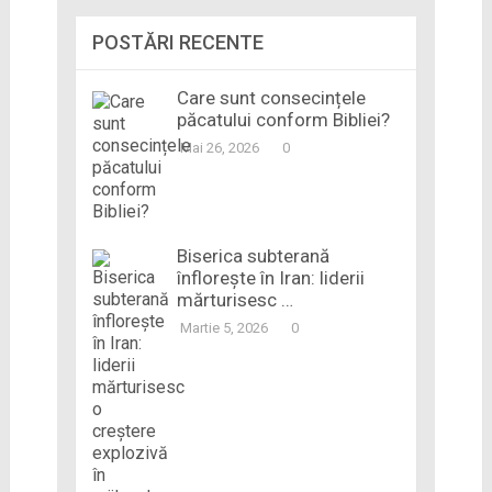
POSTĂRI RECENTE
Care sunt consecințele
păcatului conform Bibliei?
Mai 26, 2026
0
Biserica subterană
înflorește în Iran: liderii
mărturisesc …
Martie 5, 2026
0