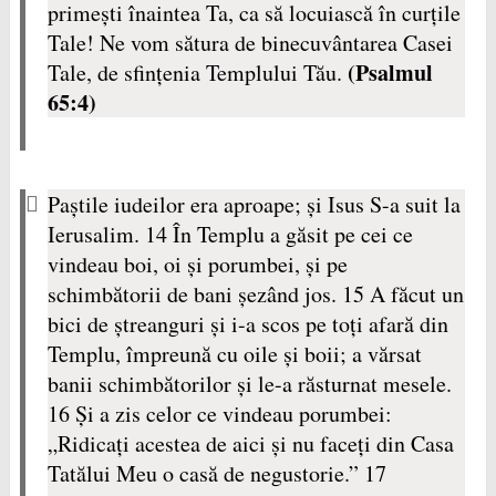
primeşti înaintea Ta, ca să locuiască în curţile
Tale! Ne vom sătura de binecuvântarea Casei
(Psalmul
Tale, de sfinţenia Templului Tău.
65:4)
Paştile iudeilor era aproape; şi Isus S-a suit la
Ierusalim. 14 În Templu a găsit pe cei ce
vindeau boi, oi şi porumbei, şi pe
schimbătorii de bani şezând jos. 15 A făcut un
bici de ştreanguri şi i-a scos pe toţi afară din
Templu, împreună cu oile şi boii; a vărsat
banii schimbătorilor şi le-a răsturnat mesele.
16 Şi a zis celor ce vindeau porumbei:
„Ridicaţi acestea de aici şi nu faceţi din Casa
Tatălui Meu o casă de negustorie.” 17