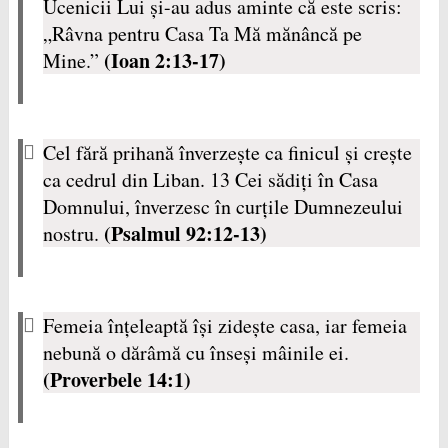
Ucenicii Lui şi-au adus aminte că este scris:
„Râvna pentru Casa Ta Mă mănâncă pe
(Ioan 2:13-17)
Mine.”
Cel fără prihană înverzeşte ca finicul şi creşte
ca cedrul din Liban. 13 Cei sădiţi în Casa
Domnului, înverzesc în curţile Dumnezeului
(Psalmul 92:12-13)
nostru.
Femeia înţeleaptă îşi zideşte casa, iar femeia
nebună o dărâmă cu înseşi mâinile ei.
(Proverbele 14:1)