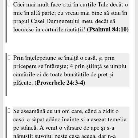
Căci mai mult face o zi în curţile Tale decât o
mie în altă parte; eu vreau mai bine să stau în
pragul Casei Dumnezeului meu, decât să
(Psalmul 84:10)
locuiesc în corturile răutăţii!
Prin înţelepciune se înalţă o casă, şi prin
pricepere se întăreşte; 4 prin ştiinţă se umplu
cămările ei de toate bunătăţile de preţ şi
(Proverbele 24:3-4)
plăcute.
Se aseamănă cu un om care, când a zidit o
casă, a săpat adânc înainte şi a aşezat temelia
pe stâncă. A venit o vărsare de ape şi s-a
năpustit şuvoiul peste casa aceea, dar n-a