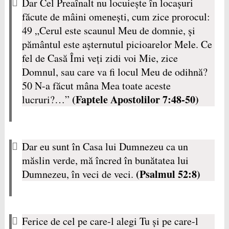
Dar Cel Preaînalt nu locuieşte în locaşuri
făcute de mâini omeneşti, cum zice prorocul:
49 „Cerul este scaunul Meu de domnie, şi
pământul este aşternutul picioarelor Mele. Ce
fel de Casă Îmi veţi zidi voi Mie, zice
Domnul, sau care va fi locul Meu de odihnă?
50 N-a făcut mâna Mea toate aceste
(Faptele Apostolilor 7:48-50)
lucruri?…”
Dar eu sunt în Casa lui Dumnezeu ca un
măslin verde, mă încred în bunătatea lui
(Psalmul 52:8)
Dumnezeu, în veci de veci.
Ferice de cel pe care-l alegi Tu şi pe care-l