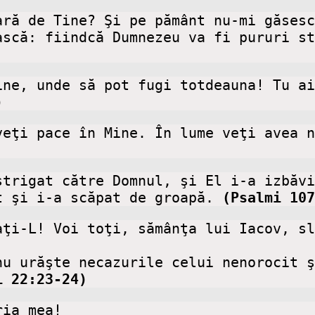
ară de Tine? Şi pe pământ nu-mi găsesc
scă: fiindcă Dumnezeu va fi pururi st
ine, unde să pot fugi totdeauna! Tu ai
)
eţi pace în Mine. În lume veţi avea n
trigat către Domnul, şi El i-a izbăvi
t şi i-a scăpat de groapă. 
(Psalmi 107
aţi-L! Voi toţi, sămânţa lui Iacov, sl
u urăşte necazurile celui nenorocit ş
i 22:23-24)
ia mea!
