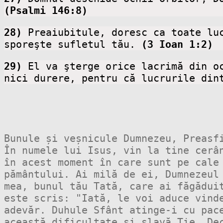
(Psalmi 146:8)
28)
 Preaiubitule, doresc ca toate lu
sporeşte sufletul tău. 
(3 Ioan 1:2)
29)
 El va şterge orice lacrimă din o
nici durere, pentru că lucrurile din
Bunule și veșnicule Dumnezeu, Preasfi
În numele lui Isus, vin la tine cerân
în acest moment în care sunt pe cale 
pământului. Ai milă de ei, Dumnezeul 
mea, bunul tău Tată, care ai făgăduit
este scris: "Iată, le voi aduce vinde
adevăr. Duhule Sfânt atinge-i cu pace
această dificultate și slavă Ție. Dec