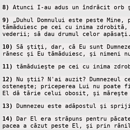
8)
 Atunci I-au adus un îndrăcit orb 
9)
 „Duhul Domnului este peste Mine, p
tămăduiesc pe cei cu inima zdrobită, 
vederii; să dau drumul celor apăsaţi
10)
 Să ştiţi, dar, că Eu sunt Dumnez
rănesc şi Eu tămăduiesc, şi nimeni n
11)
 tămăduieşte pe cei cu inima zdro
12)
 Nu ştii? N'ai auzit? Dumnezeul c
osteneşte; priceperea Lui nu poate fi
El dă tărie celui obosit, şi măreşte
13)
 Dumnezeu este adăpostul şi sprij
14)
 Dar El era străpuns pentru păcat
pacea a căzut peste El, şi prin răni