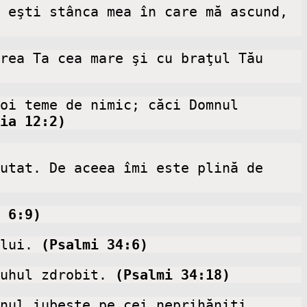
rea Ta cea mare şi cu braţul Tău 
oi teme de nimic; căci Domnul 
ia 12:2)
utat. De aceea îmi este plină de 
 6:9)
lui.
 (Psalmi 34:6)
uhul zdrobit. 
(Psalmi 34:18)
 Domnul deschide ochii orbilor; Domnul îndreaptă pe cei încovoiaţi; Domnul iubeşte pe cei neprihăniţi. 