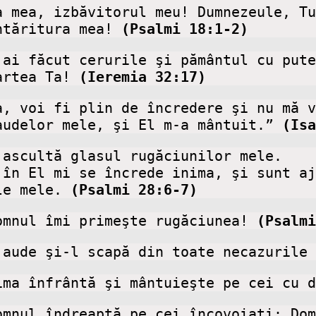
ntăritura mea! 
(Psalmi 18:1-2)
 ai făcut cerurile şi pământul cu pute
artea Ta!
 (Ieremia 32:17)
, voi fi plin de încredere şi nu mă v
audelor mele, şi El m-a mântuit.” 
(Isa
ascultă glasul rugăciunilor mele.

în El mi se încrede inima, şi sunt aj
le mele. 
(Psalmi 28:6-7)
omnul îmi primeşte rugăciunea! 
(Psalmi
 aude şi-l scapă din toate necazurile 
ima înfrântă şi mântuieşte pe cei cu d