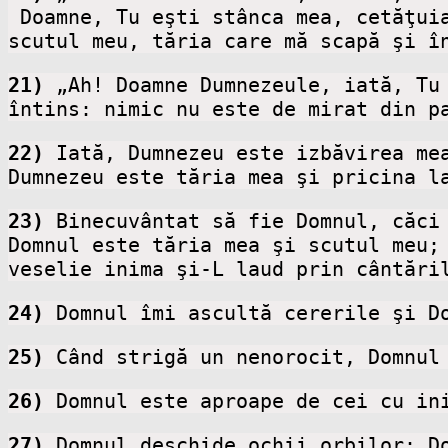
 Doamne, Tu eşti stânca mea, cetăţuia mea, izbăvitorul meu! Dumnezeule, Tu eşti stânca mea în care mă ascund, 
scutul meu, tăria care mă scapă şi î
21)
 „Ah! Doamne Dumnezeule, iată, Tu
întins: nimic nu este de mirat din p
22)
 Iată, Dumnezeu este izbăvirea mea
Dumnezeu este tăria mea şi pricina l
23)
 Binecuvântat să fie Domnul, căci 
Domnul este tăria mea şi scutul meu; 
veselie inima şi-L laud prin cântări
24)
 Domnul îmi ascultă cererile şi D
25)
 Când strigă un nenorocit, Domnul
26)
 Domnul este aproape de cei cu in
27)