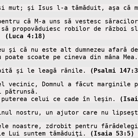
şi mut; şi Isus l-a tămăduit, aşa că m
entru că M-a uns să vestesc săracilor
să propovăduiesc robilor de război sl
.
 (Luca 4:18)
eu şi că nu este alt dumnezeu afară de
u poate scoate pe cineva din mâna Mea.
bită şi le leagă rănile.
 (Psalmi 147:3
el vecinic, Domnul a făcut marginile p
 pătrunsă.

 puterea celui ce cade în leşin.
 (Isai
inul nostru, un ajutor care nu lipseşt
ele noastre, zdrobit pentru fărădelegi
le Lui suntem tămăduiţi. 
(Isaia 53:5)