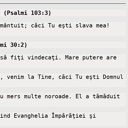
 
(Psalmi 103:3)
 Vindecă-mă Tu, Doamne, şi voi fi vindecat; mântuieşte-mă Tu, şi voi fi mântuit; căci Tu eşti slava mea! 
mi 30:2)
să fiţi vindecaţi. Mare putere are 
, venim la Tine, căci Tu eşti Domnul 
u mers multe noroade. El a tămăduit 
ind Evanghelia Împărăţiei şi 