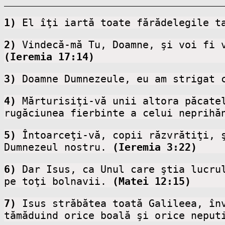
1)
 El îţi iartă toate fărădelegile t
2)
(Ieremia 17:14)
3)
 Doamne Dumnezeule, eu am strigat 
4)
 Mărturisiţi-vă unii altora păcate
rugăciunea fierbinte a celui neprihă
5)
 Întoarceţi-vă, copii răzvrătiţi, 
Dumnezeul nostru. 
(Ieremia 3:22)
6)
 Dar Isus, ca Unul care ştia lucru
pe toţi bolnavii. 
(Matei 12:15)
7)
 Isus străbătea toată Galileea, înv
tămăduind orice boală şi orice neput