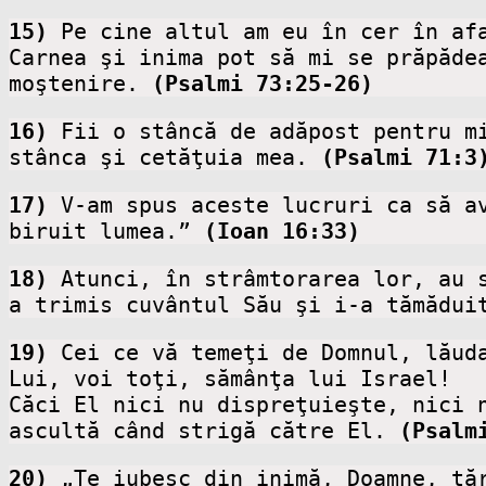
15)
 Pe cine altul am eu în cer în af
Carnea şi inima pot să mi se prăpădea
moştenire. 
(Psalmi 73:25-26)
16)
 Fii o stâncă de adăpost pentru m
stânca şi cetăţuia mea. 
(Psalmi 71:3
17)
 V-am spus aceste lucruri ca să av
biruit lumea.” 
(Ioan 16:33)
18) 
Atunci, în strâmtorarea lor, au s
a trimis cuvântul Său şi i-a tămădui
19)
 Cei ce vă temeţi de Domnul, lăud
Lui, voi toţi, sămânţa lui Israel!

Căci El nici nu dispreţuieşte, nici n
ascultă când strigă către El.
 (Psalm
20)
 „Te iubesc din inimă, Doamne, tăr