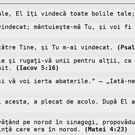
ale, El îţi vindecă toate bolile tale;
către Tine, şi Tu m-ai vindecat. 
(Psal
le şi rugaţi-vă unii pentru alţii, ca 
nit. 
(Iacov 5:16)
şi vă voi ierta abaterile.” – „Iată-ne
l acesta, a plecat de acolo. După El a
ăţând pe norod în sinagogi, propovădu
inţă care era în norod. 
(Matei 4:23)