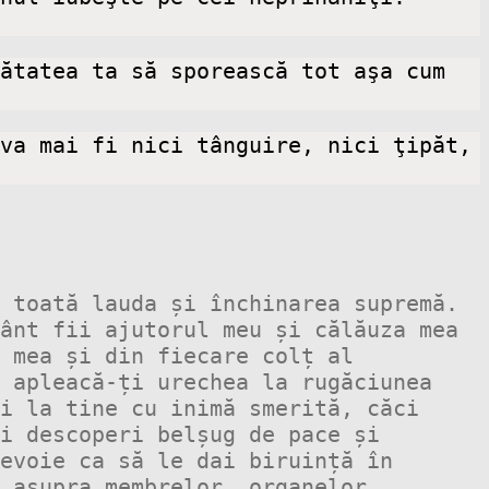
ătatea ta să sporească tot aşa cum 
va mai fi nici tânguire, nici ţipăt, 
 toată lauda și închinarea supremă. 
ânt fii ajutorul meu și călăuza mea 
 mea și din fiecare colț al 
 apleacă-ți urechea la rugăciunea 
i la tine cu inimă smerită, căci 
i descoperi belșug de pace și 
evoie ca să le dai biruință în 
 asupra membrelor, organelor, 