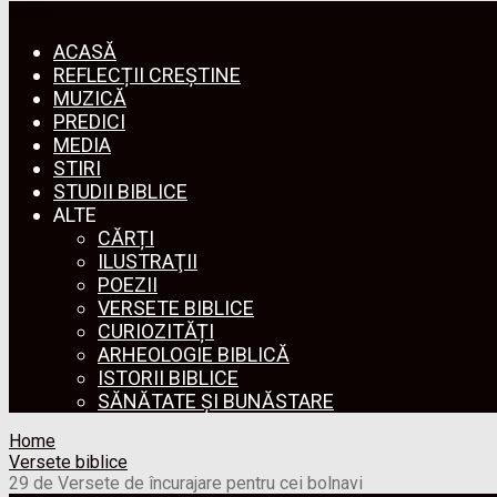
Menu
ACASĂ
REFLECȚII CREȘTINE
MUZICĂ
PREDICI
MEDIA
STIRI
STUDII BIBLICE
ALTE
CĂRȚI
ILUSTRAŢII
POEZII
VERSETE BIBLICE
CURIOZITĂȚI
ARHEOLOGIE BIBLICĂ
ISTORII BIBLICE
SĂNĂTATE ȘI BUNĂSTARE
Home
Versete biblice
29 de Versete de încurajare pentru cei bolnavi