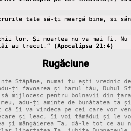
crurile tale să-ţi meargă bine, şi săn
chii lor. Şi moartea nu va mai fi. Nu 
tâi au trecut.”
 (Apocalipsa 21:4)
Rugăciune
nte Stăpâne, numai tu ești vrednic de
du-ți favoarea și harul tău, Duhul Sf
să mijlocesc pentru bolnavii din țara
meu, adu-ți aminte de bunătatea ta și
 că îi va vindeca pe cei care vor ven
care și leac, îi voi tămădui și le vo
a și mângâierea Ta, dă-le tot ce au n
lar libertatea Ta, iubite Dumnezeule,