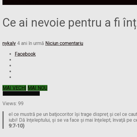
Reflecții creștine
Ce ai nevoie pentru a fi înț
nykaly
4 ani în urmă
Niciun comentariu
Facebook
MAI VECHI
MAI NOU
Views: 99
el ce mustră pe un batjocoritor îşi trage dispreţ şi cel ce cau
iubi! Dă înţeleptului, şi se va face şi mai înţelept; învaţă pe c
9:7-10)