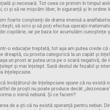
nțială și necesară. Tot ceea ce primim în timpul ani
, ci și să ne mișcăm liber, în siguranță și în ordin
em foarte conștienți de drama imensă a analfabetismu
 citești, să scrii și să poți efectua operații matemat
din copilărie, iar pe baza lor acumulăm cunoștințe și 
tr-o educație treptată, tot așa am putea crede că ac
ie dreaptă, cu prostia categorică la un capăt și înțe
t așa un prost ar putea urca pe o scară negativă, de 
țelept și mai înțelept. Sună destul de fezabil și inte
a înțelepciune.
a că învățătorul de înțelepciune spune că nu există n
astfel de proști nu poate produce decât „dezonoare”,
sforma o inimă nebună. Și ce facem?
area de a ști că nu există speranță pentru nebun. Di