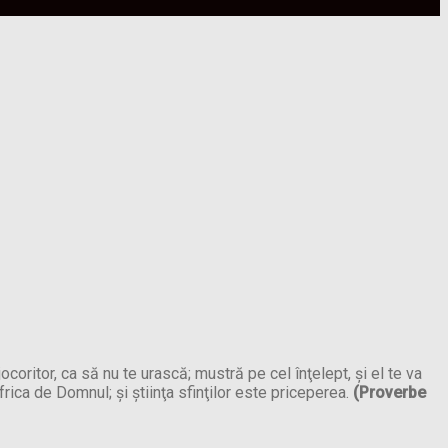
coritor, ca să nu te urască; mustră pe cel înţelept, şi el te va
 frica de Domnul; şi ştiinţa sfinţilor este priceperea.
(Proverbe