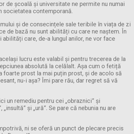
lor de școală și universitate ne permite nu numai
e în societatea contemporană.
lui și de consecințele sale teribile în viața de zi
ice de bază nu sunt abilități cu care ne naștem. În
abilități care, de-a lungul anilor, ne vor face
elași lucru este valabil și pentru trecerea de la
lepciunea absolută la celălalt. Așa cum o fetiță
la foarte prost la mai puțin prost, și de acolo să
resant, nu-i așa? Îmi pare rău, dar regret să vă
ici un remediu pentru cei „obraznici” și
 „insultă” și „ură”. Se pare că nebunia nu are
mpotrivă, ni se oferă un punct de plecare precis