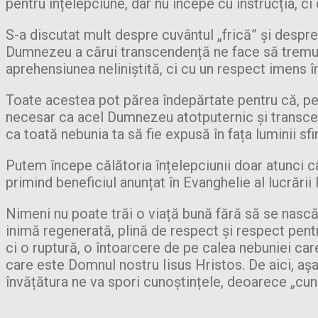
pentru înțelepciune, dar nu începe cu instrucția, c
S-a discutat mult despre cuvântul „frică” și despre
Dumnezeu a cărui transcendență ne face să tremur
aprehensiunea neliniștită, ci cu un respect imens î
Toate acestea pot părea îndepărtate pentru că, pentr
necesar ca acel Dumnezeu atotputernic și transcend
ca toată nebunia ta să fie expusă în fața luminii sfi
Putem începe călătoria înțelepciunii doar atunci c
primind beneficiul anunțat în Evanghelie al lucrării 
Nimeni nu poate trăi o viață bună fără să se nască 
inimă regenerată, plină de respect și respect pentr
ci o ruptură, o întoarcere de pe calea nebuniei care
care este Domnul nostru Iisus Hristos. De aici, așa
învățătura ne va spori cunoștințele, deoarece „cuno