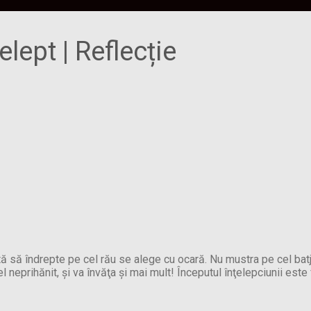
elept | Reflecție
tă să îndrepte pe cel rău se alege cu ocară. Nu mustra pe cel batjo
el neprihănit, şi va învăţa şi mai mult! Începutul înţelepciunii este