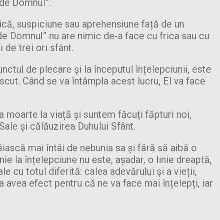
a de Domnul”.
rică, suspiciune sau aprehensiune față de un
e Domnul” nu are nimic de-a face cu frica sau cu
de trei ori sfânt.
ctul de plecare și la începutul înțelepciunii, este
cut. Când se va întâmpla acest lucru, El va face
moarte la viață și suntem făcuți făpturi noi,
 Sale și călăuzirea Duhului Sfânt.
iască mai întâi de nebunia sa și fără să aibă o
 la înțelepciune nu este, așadar, o linie dreaptă,
 cu totul diferită: calea adevărului și a vieții,
 avea efect pentru că ne va face mai înțelepți, iar