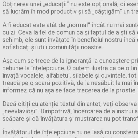
Obținerea unei „educații” nu este opțională, ci ese
să lucrăm în mod productiv și să „câștigăm” un trai
A fi educat este atât de „normal” încât nu mai sunt
cu zi. Ceva la fel de comun ca și faptul de a ști să
schimb, ele sunt învățate în beneficiul nostru încă 
sofisticați și utili comunității noastre.
Așa cum se trece de la ignoranță la cunoaștere prin
nebunie la înțelepciune. O putem ilustra ca pe o lin
învață vocalele, alfabetul, silabele și cuvintele, to
treacă pe o scară pozitivă, de la nesăbuit la mai în
informez că nu așa se face trecerea de la prostie l
Dacă citiți cu atenție textul din antet, veți observ
„neevlavioși”. Dimpotrivă, încercarea de a instrui 
scăpare și că învățătura și mustrarea nu pot tran
Învățătorul de înțelepciune nu ne lasă cu constern