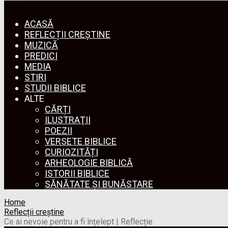
Menu
ACASĂ
REFLECȚII CREȘTINE
MUZICĂ
PREDICI
MEDIA
STIRI
STUDII BIBLICE
ALTE
CĂRȚI
ILUSTRAŢII
POEZII
VERSETE BIBLICE
CURIOZITĂȚI
ARHEOLOGIE BIBLICĂ
ISTORII BIBLICE
SĂNĂTATE ȘI BUNĂSTARE
Home
Reflecții creștine
Ce ai nevoie pentru a fi înțelept | Reflecție