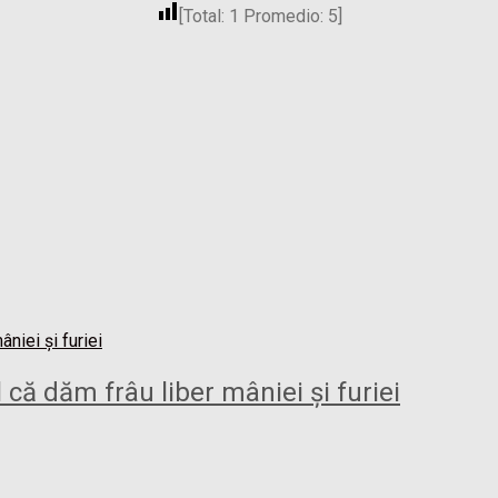
[Total:
1
Promedio:
5
]
l că dăm frâu liber mâniei și furiei