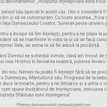
i cu devotamentul: „Începutul înțelepciunii este fric
 sensul său special în acest caz. Unii o consideră f
ăm și să ne cutremurăm. Cu toate acestea, „frica d
n fața Dumnezeului Creator, Suveran peste univers și 
u a începe să fim înțelepți, pentru a ne plasa la pun
ent să se manifeste în viața ta și să se facă cunos
nțeniei Sale, iar inima ta să fie adusă la pocăință.
ând Domnul ne schimbă inimile, când am trecut de la 
lui Isus Hristos în favoarea noastră, puterea învierii
din nou. Nimeni nu poate fi înțelept fără să se pocă
u Dumnezeu, Mântuitorul său. Progresul de la nebunie
 duce la moarte, pentru a ne întoarce și a urma o cale
 cum spune învățătorul de înțelepciune, instruirea va
ștința Sfântului este înțelegerea”.
Părerea dumneavoastră contează pentru noi