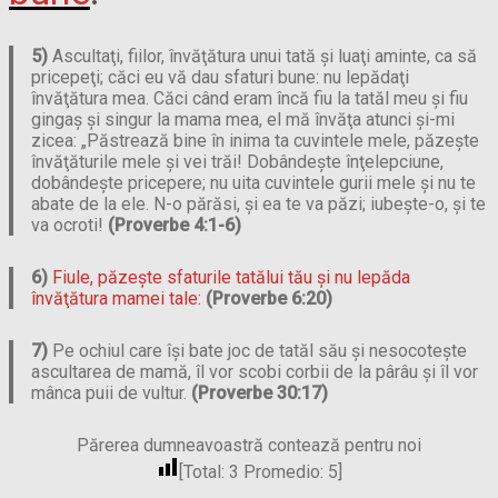
5)
Ascultaţi, fiilor, învăţătura unui tată şi luaţi aminte, ca să
pricepeţi; căci eu vă dau sfaturi bune: nu lepădaţi
învăţătura mea. Căci când eram încă fiu la tatăl meu şi fiu
gingaş şi singur la mama mea, el mă învăţa atunci şi-mi
zicea: „Păstrează bine în inima ta cuvintele mele, păzeşte
învăţăturile mele şi vei trăi! Dobândeşte înţelepciune,
dobândeşte pricepere; nu uita cuvintele gurii mele şi nu te
abate de la ele. N-o părăsi, şi ea te va păzi; iubeşte-o, şi te
va ocroti!
(Proverbe 4:1-6)
6)
Fiule, păzeşte sfaturile tatălui tău şi nu lepăda
învăţătura mamei tale:
(Proverbe 6:20)
7)
Pe ochiul care îşi bate joc de tatăl său şi nesocoteşte
ascultarea de mamă, îl vor scobi corbii de la pârâu şi îl vor
mânca puii de vultur.
(Proverbe 30:17)
Părerea dumneavoastră contează pentru noi
[Total:
3
Promedio:
5
]