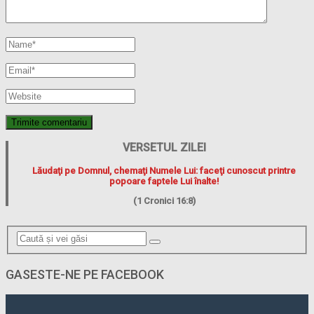
VERSETUL ZILEI
Lăudaţi pe Domnul, chemaţi Numele Lui: faceţi cunoscut printre
popoare faptele Lui înalte!
(1 Cronici 16:8)
GASESTE-NE PE FACEBOOK