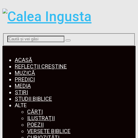
Menu
ACASĂ
REFLECȚII CREȘTINE
MUZICĂ
PREDICI
MEDIA
STIRI
STUDII BIBLICE
ALTE
CĂRȚI
ILUSTRAŢII
POEZII
VERSETE BIBLICE
CURIOZITĂȚI