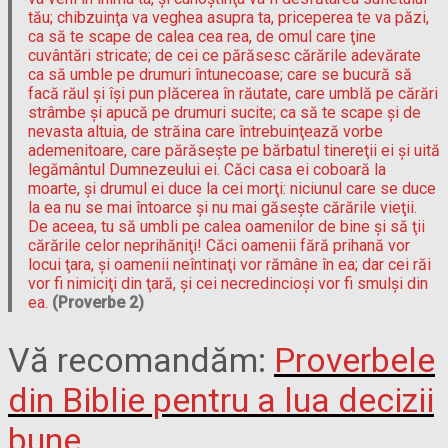
tău; chibzuinţa va veghea asupra ta, priceperea te va păzi,
ca să te scape de calea cea rea, de omul care ţine
cuvântări stricate; de cei ce părăsesc cărările adevărate
ca să umble pe drumuri întunecoase; care se bucură să
facă răul şi îşi pun plăcerea în răutate, care umblă pe cărări
strâmbe şi apucă pe drumuri sucite; ca să te scape şi de
nevasta altuia, de străina care întrebuinţează vorbe
ademenitoare, care părăseşte pe bărbatul tinereţii ei şi uită
legământul Dumnezeului ei. Căci casa ei coboară la
moarte, şi drumul ei duce la cei morţi: niciunul care se duce
la ea nu se mai întoarce şi nu mai găseşte cărările vieţii.
De aceea, tu să umbli pe calea oamenilor de bine şi să ţii
cărările celor neprihăniţi! Căci oamenii fără prihană vor
locui ţara, şi oamenii neîntinaţi vor rămâne în ea; dar cei răi
vor fi nimiciţi din ţară, şi cei necredincioşi vor fi smulşi din
ea.
(Proverbe 2)
Vă recomandăm:
Proverbele
din Biblie pentru a lua decizii
bune
.