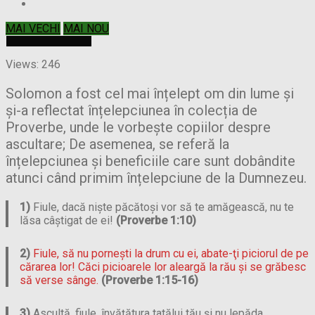
MAI VECHI
MAI NOU
Views: 246
Solomon a fost cel mai înțelept om din lume și
și-a reflectat înțelepciunea în colecția de
Proverbe, unde le vorbește copiilor despre
ascultare; De asemenea, se referă la
înțelepciunea și beneficiile care sunt dobândite
atunci când primim înțelepciune de la Dumnezeu.
1)
Fiule, dacă nişte păcătoşi vor să te amăgească, nu te
lăsa câştigat de ei!
(Proverbe 1:10)
2)
Fiule, să nu porneşti la drum cu ei, abate-ţi piciorul de pe
cărarea lor! Căci picioarele lor aleargă la rău şi se grăbesc
să verse sânge.
(Proverbe 1:15-16)
3)
Ascultă, fiule, învăţătura tatălui tău şi nu lepăda