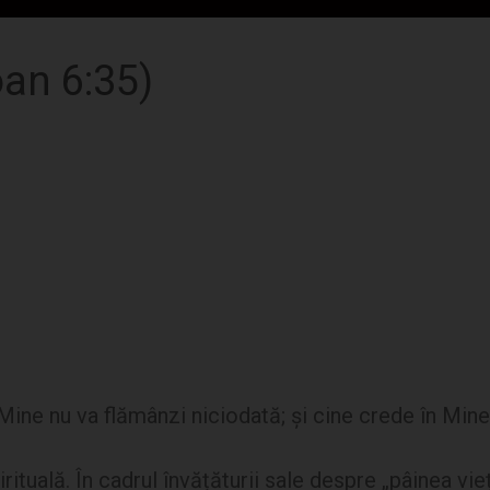
oan 6:35)
la Mine nu va flămânzi niciodată; şi cine crede în Min
rituală. În cadrul învățăturii sale despre „pâinea vi