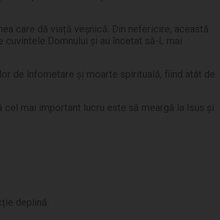
nea care dă viață veșnică. Din nefericire, această
de cuvintele Domnului și au încetat să-L mai
lor de înfometare și moarte spirituală, fiind atât de
că cel mai important lucru este să meargă la Isus și
ție deplină.