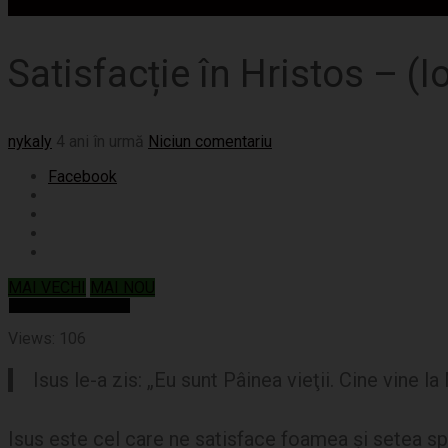
Reflecții creștine
Satisfacție în Hristos – (I
nykaly
4 ani în urmă
Niciun comentariu
Facebook
MAI VECHI
MAI NOU
Views: 106
Isus le-a zis: „Eu sunt Pâinea vieţii. Cine vine 
Isus este cel care ne satisface foamea și setea spi