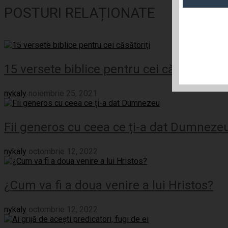
POSTURI RELAȚIONATE
15 versete biblice pentru cei căsătoriţi
nykaly
noiembrie 25, 2021
Fii generos cu ceea ce ți-a dat Dumneze
nykaly
octombrie 12, 2022
¿Cum va fi a doua venire a lui Hristos?
nykaly
octombrie 12, 2022