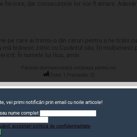
 fericire, dar consecințele lor vor fi amare. Adevăr
pe care ai trimis-o din ceruri pentru a ne hrăni cu 
să mă hrănesc zilnic cu Cuvântul său. Îți mulțumesc 
ericit. În numele lui Isus, amin.
Părerea dumneavoastră contează pentru noi
[Total:
1
Promedio:
5
]
, vei primi notificări prin email cu noile articole!
sau nume complet
uând, acceptați politica de confidențialitate