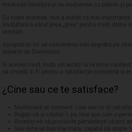
miracolul înmulțirii și se mulțumise cu pâinile și peș
Cu toate acestea, Isus a arătat că mai importantă 
învățătură a părut prea „grea” pentru mulți dintre a
urmeze.
Așteptările lor se concentrau mai degrabă pe interes
departe de Dumnezeu.
În același mod, mulți vin astăzi la Hristos căutând
să creadă în El pentru o satisfacție completă și et
¿Cine sau ce te satisface?
Meditează un moment: cine sau ce îți satisfa
Rugați-vă și căutați-L pe Isus așa cum o pe
Amintiți-vă că proviziile pământești vă pot ad
Isus este un bun mai mare, capabil să umple toa