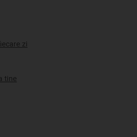
ecare zi
 tine