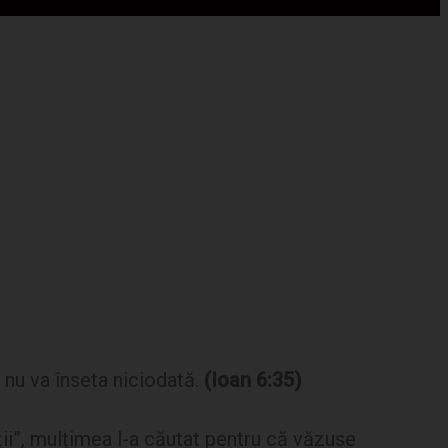
e nu va înseta niciodată.
(Ioan 6:35)
eții”, mulțimea l-a căutat pentru că văzuse