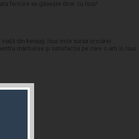
ata fericire se găsește doar cu Isus!
viață din belșug. Isus este sursa oricărei
pentru mântuirea și satisfacția pe care o am în Isus