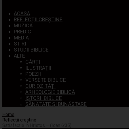
Menu
ACASĂ
REFLECȚII CREȘTINE
MUZICĂ
PREDICI
MEDIA
STIRI
STUDII BIBLICE
ALTE
CĂRȚI
ILUSTRAŢII
POEZII
VERSETE BIBLICE
CURIOZITĂȚI
ARHEOLOGIE BIBLICĂ
ISTORII BIBLICE
SĂNĂTATE ȘI BUNĂSTARE
Home
Reflecții creștine
Satisfacție în Hristos – (Ioan 6:35)