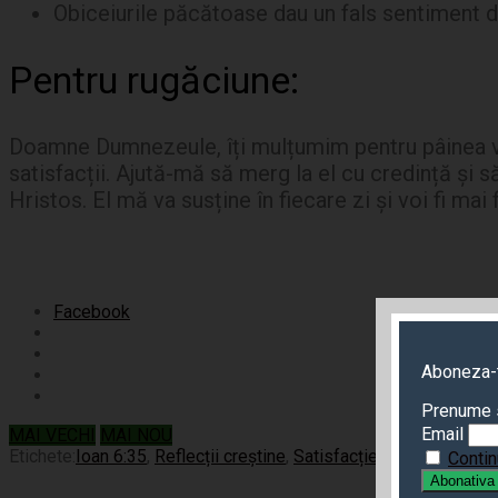
Obiceiurile păcătoase dau un fals sentiment de
Pentru rugăciune:
Doamne Dumnezeule, îți mulțumim pentru pâinea vie 
satisfacții. Ajută-mă să merg la el cu credință și 
Hristos. El mă va susține în fiecare zi și voi fi mai f
Facebook
Aboneza-te
Prenume 
Email
MAI VECHI
MAI NOU
Etichete:
Ioan 6:35
,
Reflecții creștine
,
Satisfacție în Hristos
Contin